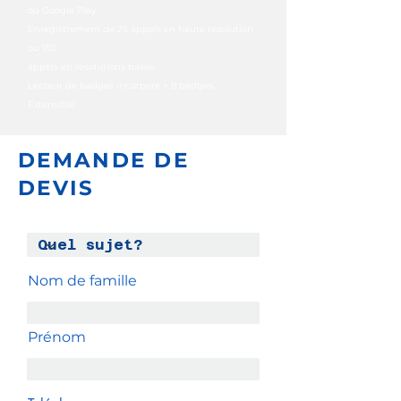
ou Google Play
Enregistrement de 25 appels en haute résolution
ou 150
appels en résolutions basse.
Lecteur de badges incorporé + 8 badges.
Extensible
DEMANDE DE
DEVIS
Nom de famille
Prénom