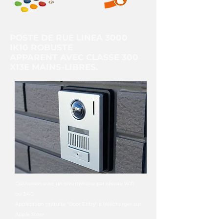
POSTE DE RUE LINEA 3000
IK10 ROBUSTE
APPARENT AVEC CLASSE 300
X13E MAINS-LIBRES.
Connexion avec un smartphone par réseau Wifi
ou 3/4G
Application gratuite "Door Entry" à télécharger sur
Apple Store