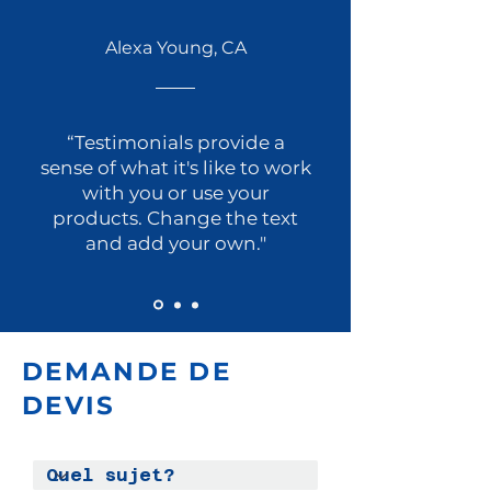
Alexa Young, CA
“Testimonials provide a
sense of what it's like to work
with you or use your
products. Change the text
and add your own."
DEMANDE DE
DEVIS